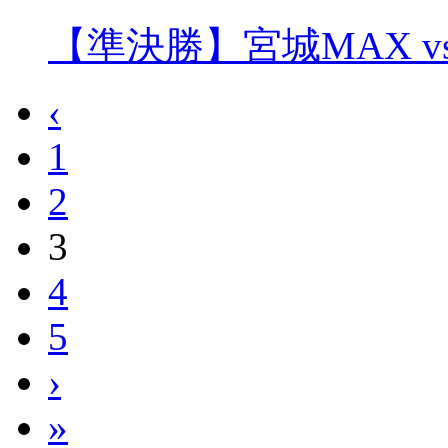
【準決勝】宮城MAX v
‹
1
2
3
4
5
›
»