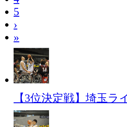
5
›
»
【3位決定戦】埼玉ライオ